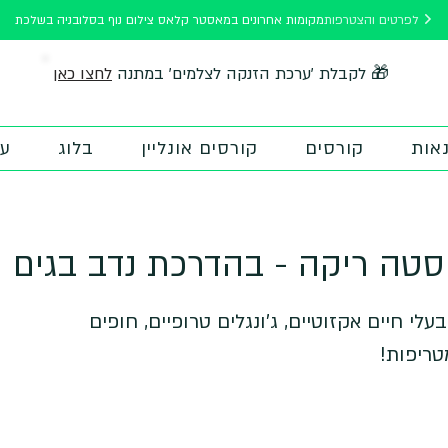
לפרטים והצטרפות
מקומות אחרונים במאסטר קלאס צילום נוף בסלובניה בשלכת
לחצו כאן
🎁 לקבלת 'ערכת הזנקה לצלמים' במתנה
אות
קורסים
קורסים אונליין
בלוג
על
וסטה ריקה - בהדרכת נדב בגים
בעלי חיים אקזוטיים, ג'ונגלים טרופיים, חופים
טריפות!