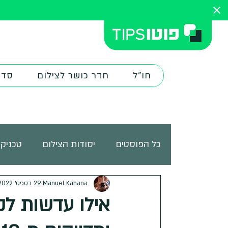
חו"ל
חדר כושר לצילום
סדנ
כל הפוסטים
יסודות הצילום
טכניקו
ציוד צילום
Manuel Kahana
29 בספט׳ 2022
מורים ובוגרים
אתר
אילו עדשות לק