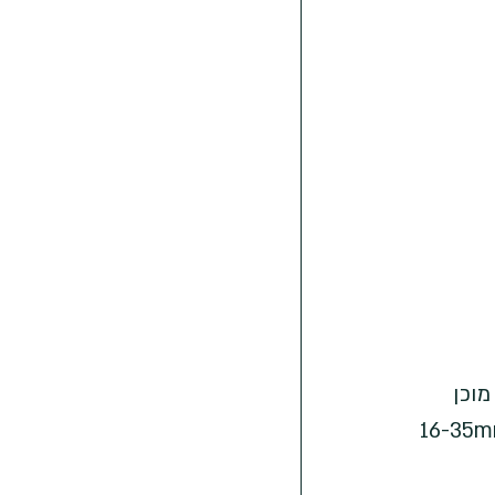
עדיף להיות מוכן 
הטווחים השימושיים: 16-35mm f/4, 24-