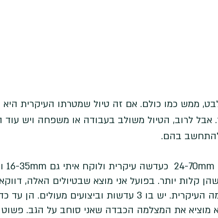
לבט, ממש כמו כולם. אם זה טיול שמטרתו העיקרית היא צ
 אבל לרוב, הטיול משולב בעבודה או משפחה ויש עוד 
 להתחשב בהם. 
2, שתיהן F4 ולא F/2.8 שהן קלות יותר. בפועל אני מוצא שבטיולים האלה, דוו
שלי (13 פרו) משמש כמצלמה העיקרית. יש בו 3 עדשות וביצועים מעולים. הן ע
א מוציא את המצלמה הכבדה שאני סוחב על הגב. פשוט כ