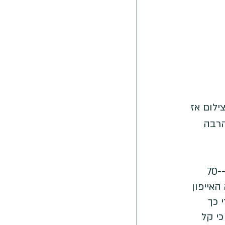
ילום אז 
הרבה 
לרוב, אני לוקח את ה 24-70mm f/2/.8  כעדשה עיקרית ולוקח איתי גם 16-35mm ו-70-
קא האייפון 
ד כדי כך 
י קל 