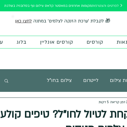
לפרטים והצטרפות
מקומות אחרונים במאסטר קלאס צילום נוף בסלובניה בשלכת
לחצו כאן
🎁 לקבלת 'ערכת הזנקה לצלמים' במתנה
אות
קורסים
קורסים אונליין
בלוג
על
ת צילום
לייטרום
צילום בחו"ל
זמן קריאה 5 דקות
 פוטוטיפס
השראה
חדר כושר לצילום
חת לטיול לחו"ל? טיפים קולעי