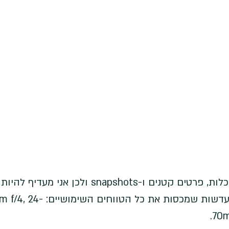
אני אוהב לצלם נופים, אדריכלות, פרטים קטנים ו-snapshots ולכן אני מ
לכל מצב. אני לוקח איתי 3 עדשות שמכסות את כל 
70m