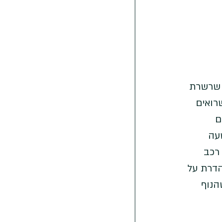
 שרשרת 
שרואים 
ם 
עה 
רכב 
הדרת על 
הנוף 