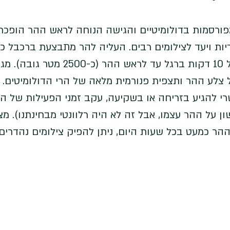
רסמות בדולומיטיים והגישה הנוחה לראש ההר הופכת 
ות ויעד לצילומים רבים. העליה להר מתבצעת ברכבל כפ
ולאחר מכן עלייה תלולה של 10 דקות ברגל עד לראש ההר (כ
ל צלע ההר ותצפית פנורמית מלאה של הרי הדולומיטים. 
י להגיע בזריחה או בשקיעה, עקב זמני הפעילות של ה
ן על ההר עצמו, אבל זה לא היה רלוונטי מבחינתנו). מצד
הר כמעט בכל שעות היום, ניתן להפיק צילומים נהדרים