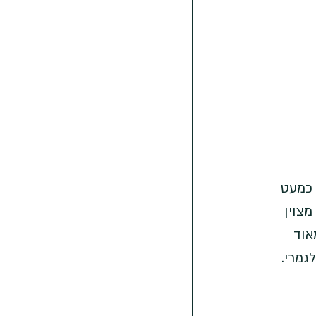
כמעט 
צוין 
אוד 
גמרי.