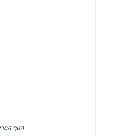
הנוף המרשים מהר Seceda המ