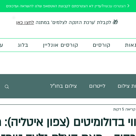
הצטרפו עכשיו
עדיין לא הצטרפתם לקבוצת הווטסאפ שלנו להשראה ועדכונים?
לחצו כאן
🎁 לקבלת 'ערכת הזנקה לצלמים' במתנה
אות
קורסים
קורסים אונליין
בלוג
על
ת צילום
לייטרום
צילום בחו"ל
יאה 5 דקות
 פוטוטיפס
השראה
חדר כושר לצילום
י בדולומיטים (צפון איטליה): ח