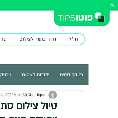
חו"ל
חדר כושר לצילום
סדנ
כל הפוסטים
יסודות הצילום
טכניקו
ציוד צילום
Gilad Topaz
30 במרץ 2024
מורים ובוגרים
זמן קר
אתר
טיול צילום סתוו