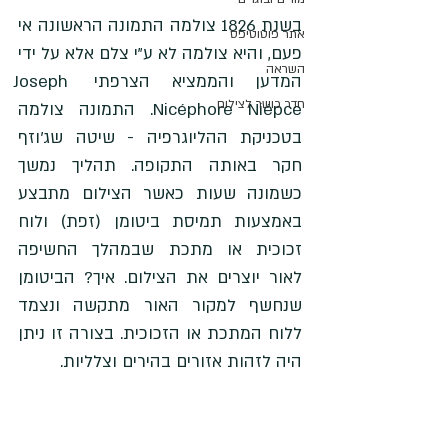
בשנת 1826 צולמה התמונה הראשונה אי 
אתר פוטוטיפס
פעם, והיא צולמה לא ע"י צלם אלא על ידי 
השראה
המדען והממציא הצרפתי Joseph 
חדר כושר לצילום
Nicéphore Niépce. התמונה צולמה 
בטכניקת ההליוגרפיה - שיטה שג'וזף 
חקר באותה התקופה. תהליך נמשך 
כשמונה שעות כאשר הצילום מתבצע 
באמצעות תמיסת ביטומן (זפת) ולוח 
זכוכית או מתכת שבמהלך החשיפה 
לאור יוצרים את הצילום. איך? הביטומן 
שנחשף למקור האור מתקשה ונצמד 
ללוח המתכת או הזכוכית. בצורה זו ניתן 
היה לזהות אזורים בהירים וצלליות. 