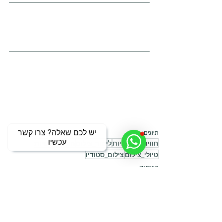
יש לכם שאלה? צרו קשר
תיוגים:
עכשיו
חוויות_צילומיות
לימוד_צילום
חוויות_אישיות
טיולי_צילום
צילום_סטודיו
השראה