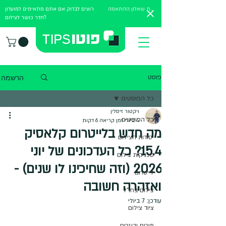
מלאו את שאלון ההתאמה
רוצים לבדוק אם אתם מתאימים למועדון
חדר כושר לצילום?
הרשמה
פוסט
כל הפוסטים
ויקטור זיסלין
כל הפוסטים
4 ביולי
זמן קריאה 6 דקות
מה חדש בלייטרום קלאסיק
יסודות הצילום
15.4? כל העדכונים של יוני
טכניקות צילום
2026 (וזה שחיכינו לו שנים) -
לייטרום
ואזהרה חשובה
צילום בחו"ל
עודכן:
7 ביולי
ציוד צילום
מורים ובוגרים