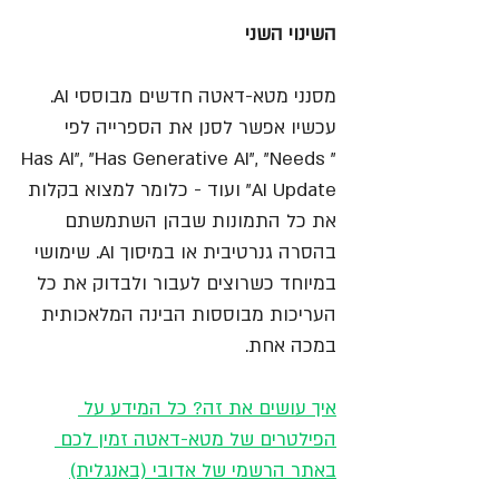
השינוי השני
מסנני מטא-דאטה חדשים מבוססי AI. 
עכשיו אפשר לסנן את הספרייה לפי 
"Has AI", "Has Generative AI", "Needs 
AI Update" ועוד - כלומר למצוא בקלות 
את כל התמונות שבהן השתמשתם 
בהסרה גנרטיבית או במיסוך AI. שימושי 
במיוחד כשרוצים לעבור ולבדוק את כל 
העריכות מבוססות הבינה המלאכותית 
במכה אחת.
איך עושים את זה? כל המידע על 
הפילטרים של מטא-דאטה זמין לכם 
באתר הרשמי של אדובי (באנגלית)