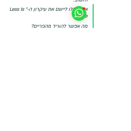
איך תוכלו ליישם את עיקרון ה-"Less Is 
More"? 
מה אפשר להוריד מהפריים? 
איך תוכלו לומר 
יותר 
עם 
פחות
?
שלכם, 
ויקטור. 