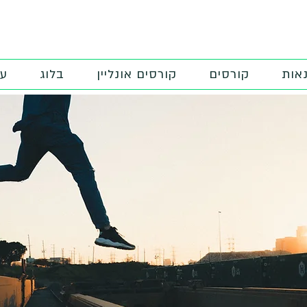
לחצו כאן
🎁 לקבלת 'ערכת הזנקה לצלמים' במתנה
אות
קורסים
קורסים אונליין
בלוג
על