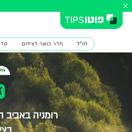
חו"ל
חדר כושר לצילום
סדנ
רומניה באביב 
בצי