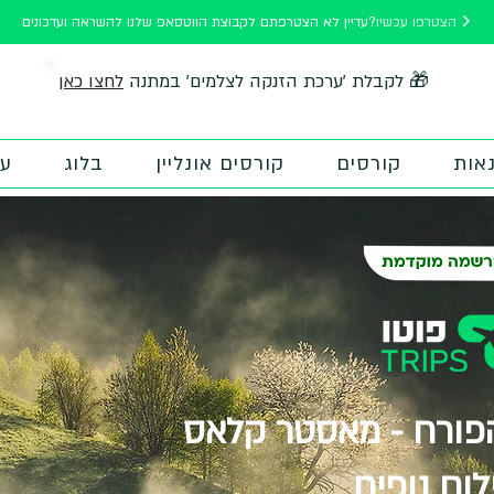
הצטרפו עכשיו
עדיין לא הצטרפתם לקבוצת הווטסאפ שלנו להשראה ועדכונים?
לחצו כאן
🎁 לקבלת 'ערכת הזנקה לצלמים' במתנה
אות
קורסים
קורסים אונליין
בלוג
על
הפורח - מאסטר קלאס
לום נופים