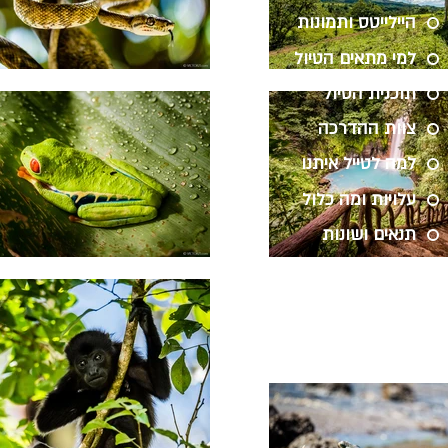
היילייטס ותמונות
למי מתאים הטיול
תוכנית הטיול
צוות ההדרכה
למה לטייל איתנו
עלויות ומה כלול
תנאים ושונות
ביקורות
רוצים להתיעץ?
הרשמה לטיול