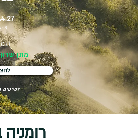
29.4.27 עד 
8 ימי טיול ו-7 לילות
המס
מתן שרון 
לחצו
לפרטים נ
רומניה 