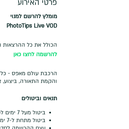
פרטי האירוע
מומלץ להרשם למנוי
PhotoTips Live VOD
הכולל את כל ההרצאות וה
להרשמה לחצו כאן
הרכבת עולם מאפס - כל הש
והקמת התאורה, ביצוע, צי
תנאים וביטולים
ביטול מעל 7 ימים לפני מועד ההרצאה- החזר מלא
ביטול מתחת ל-7 ימים לפני מועד ההרצאה- לא ינתן החזר
עצם ההרשמה לסדנא