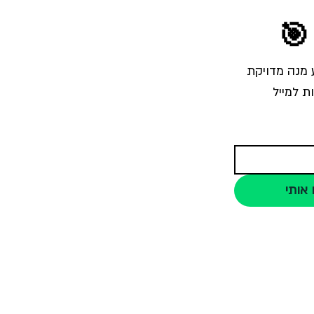
🎯
הרשמו לרשימת התפוצה והצטרפו לאלפי צלמים שמקבלים מאיתנו בכל שבוע מנה מדויקת 
ת למייל
 אותי