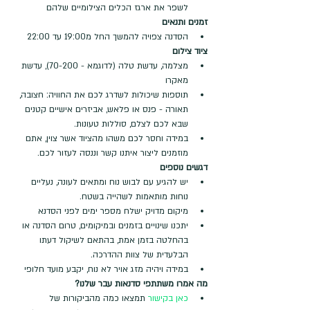
לשפר את ארגז הכלים הצילומיים שלהם
זמנים ותנאים
הסדנה צפויה להמשך החל מ19:00 עד 22:00
ציוד צילום
מצלמה, עדשת טלה (לדוגמא - 70-200), עדשת 
מאקרו
תוספות שיכולות לשדרג לכם את החוויה: חצובה, 
תאורה - פנס או פלאש, אביזרים אישיים קטנים 
שבא לכם לצלם, סוללות טעונות.
במידה וחסר לכם משהו מהציוד אשר צוין, אתם 
מוזמנים ליצור איתנו קשר וננסה לעזור לכם.
דגשים נוספים
יש להגיע עם לבוש נוח ומתאים לעונה, נעליים 
נוחות מותאמות לשהייה בשטח.
מיקום מדויק ישלח מספר ימים לפני הסדנא
יתכנו שינויים בזמנים ובמיקומים, טרום הסדנה או 
בהחלטה בזמן אמת, בהתאם לשיקול דעתו 
הבלעדית של צוות ההדרכה.
במידה ויהיה מזג אויר לא נוח, יקבע מועד חלופי
מה אמרו משתתפי סדנאות עבר שלנו?
כאן בקישור
 תמצאו כמה מהביקורות של 