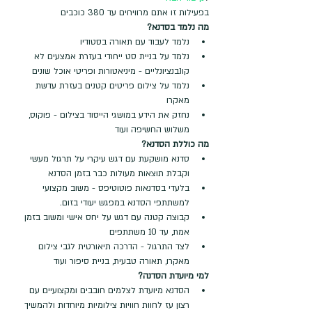
בפעילות זו אתם מרוויחים עד 380 כוכבים
מה נלמד בסדנא?
נלמד לעבוד עם תאורה בסטודיו
נלמד על בניית סט ייחודי בעזרת אמצעים לא 
קונבנציונליים - מיניאטורות ופריטי אוכל שונים
נלמד על צילום פריטים קטנים בעזרת עדשת 
מאקרו
נחזק את הידע במושגי הייסוד בצילום - פוקוס, 
משלוש החשיפה ועוד
מה כוללת הסדנא?
סדנא מושקעת עם דגש עיקרי על תרגול מעשי 
וקבלת תוצאות מעולות כבר בזמן הסדנא
בלעדי בסדנאות פוטוטיפס - משוב מקצועי 
למשתתפי הסדנא במפגש יעודי בזום.
קבוצה קטנה עם דגש על יחס אישי ומשוב בזמן 
אמת, עד 10 משתתפים
לצד התרגול - הדרכה תיאורטית לגבי צילום 
מאקרו, תאורה טבעית, בניית סיפור ועוד
למי מיועדת הסדנה?
הסדנא מיועדת לצלמים חובבים ומקצועיים עם 
רצון עז לחוות חוויות צילומיות מיוחדות ולהמשיך 