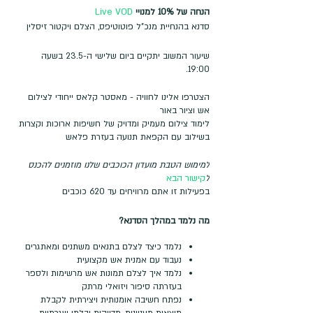
הנחה של 10% למנויי
Live VOD
סדנא בהנחיית מנכ"ל פוטוטיפס, הצלם ויקטור זיסלין
שיעור המשוב יתקיים ביום שלישי ה-23.5 בשעה
19:00.
הצטרפו אלינו לחוויה - מאסטר קלאס ייחודי לצילום
אש וציור באור
לימוד צילום מעמיק ומדויק של חשיפות ארוכות וקצרות
בשילוב עם הקפאת תנועה בעזרת פלאש
למימוש הטבת מועדון הכוכבים שלנו מוזמנים להכנס
ל
קישור הבא
בפעילות זו אתם מרוויחים עד 620 כוכבים
מה נלמד במהלך הסדנא?
נלמד כיצד לצלם בתנאים משתנים ומאתגרים
נעבוד עם אמנית אש מקצועית
נלמד איך לצלם תמונות אש מרשימות ולספר
בעזרתה סיפור ויזואלי מרתק
נפתח חשיבה אומנותית ויצירתית לקבלת
תוצאות מעניינות, מדויקות ובלתי שגרתיות