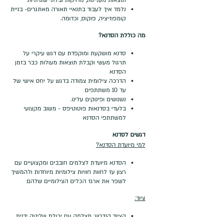
נלמד איך לעבוד בתנאיי תאורה מאתגרים- בניית
קומפוזיציה, פוקוס, וכדומה.
מה כוללת הסדנא?
סדנא מושקעת ומוקפדת עם דגש עיקרי על
תרגול מעשי וקבלת תוצאות מעולות כבר בזמן
הסדנא
הדרכה צילומית צמודה בדגש על יחס אישי של
עד 10 משתתפים
נשנושים ופינוקים עלינו.
בלעדי בסדנאות פוטוטיפס - משוב מקצועי
למשתתפי הסדנא
דגשים לסדנא
למי מיועדת הסדנא?
הסדנא מיועדת לצלמים חובבים ומקצועיים עם
רצון עז לחוות חוויות צילומיות מיוחדות ולהמשיך
לשפר את ארגז הכלים הצילומיים שלהם
ציוד:
הציוד הנדרש: מצלמה עם יכולת שליטה ידנית