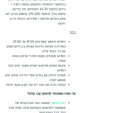
בפרמטרי החשיפה והפוקוס, עדשה רחבה /
ביניים (למשל 24-70 למצלמת פול פריים) ,
עדשת טלה (למשל 70-200), עדשות פריים למי
שיש, בטריות מלאות + ספיירים, כרטיסי זכרון
ריקים.
כללי
הסדנא תימשך מסביבות 19:00 עד 22:00.
במהלכה צפויות הליכות קצרות בין הלוקיישנים
עם כל הציוד עלינו
הסדנא תתקיים בשטח מדברי מרתק באזור
מצדה.
מיקום וזמנים מדויקים ישלחו מספר ימים לפני
הסדנא
מומלץ להגיע עם בגדים ונעלי הליכה נוחים, מים
ונשנוש לערב.
במידה ויהיה מזג אויר לא נוח, יקבע מועד חלופי
מה אמרו משתתפי סדנאות עבר שלנו?
כאן בקישור
תמצאו כמה מהביקורות של
משתתפי הסדנאות הקודמות שלנו. תודה מכל
הלב לכל המפרגנים!