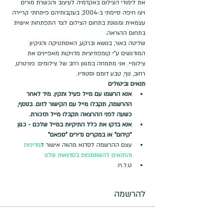
את לימודי הצילום באקדמיה לעיצוב והכשרת מורים 
ויצו חיפה סיימתי ב-2004, בעקבותיהם פיתחתי קריירה 
עצמאית ומגוונת בתחום הצילום לצד התפתחות אישית 
בתחום ההוראה.
שליטה באור, בנושא וברקע, האסתטיקה והניקיון 
המודגשים ע"י קומפוזיציות מדויקות מאפיינים את 
צילומיי. אני מתמחה במגוון רחב של צילומים: פורטרט, 
רחוב, נוף, טבע דומם וסטודיו.
תנאים וביטולים
אנא הרשמו עם מייל פעיל ותקין. מיד לאחר 
ההרשמה, תקבלו מייל עם הקישור לזום. בנוסף, 
כשעה לפני ההרצאה תקבלו מייל תזכורת. 
אנא בדקו את כלל התיקיות במייל שלכם - כגון 
"קידום" או במקרים נדירים "ספאם"
עצם ההרשמה לסדנא מהווה אישור ל
מדיניות 
והתנאים להשתתפות בסדנאות שלנו
ט.ל.ח.
להרשמה