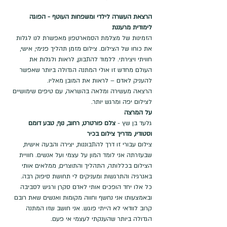
הרצאת העשרה לילדי ומשפחות העוטף - הפוגה 
לימודית מרעננת
הזמינות של מצלמת הסמארטפון מאפשרת לנו לגלות 
את כוחו של הצילום. צילום מזמן תהליך פנימי, אישי, 
חוויתי ויצירתי. ללמוד להתבונן, לראות ולגלות את 
העולם מחדש זו אולי המתנה הגדולה ביותר שאפשר 
להעניק לאדם – לראות את המובן מאליו.
הרצאה מעשירה ומלאה בהשראה, עם טיפים שימושיים 
לצילום יפה ומרגש יותר. 
על המרצה
גלעד בן שץ - 
צלם פורטרט, רחוב, נוף, טבע דומם 
וסטודיו, מדריך צילום בכיר
צילום עבורי זו דרך להתבוננות, יצירה והבעה אישית, 
שבעזרתה אני לומד המון על עצמי ועל אנשים. חוויית 
הצילום בכללותה, התהליך והתוצרים, ממלאים אותי 
באנרגיה והתרגשות ומעניקים לי תחושת סיפוק רבה. 
כל אלו יחד הופכים אותי לאדם סקרן ורגיש לסביבה 
ובאמצעותו אני נחשף וחווה מקומות ואנשים שאת רובם 
קרוב לוודאי לא הייתי פוגש. אני חושב שזו המתנה 
הגדולה ביותר שהענקתי לעצמי אי פעם.