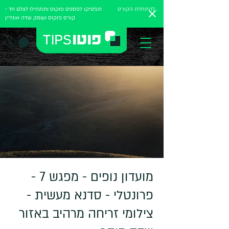
להתחלת הקורס
תפסיקו לפספס פוקוס ותתחילו לצלם חד -
קורס פוקוס ועומק שדה אונליין
מועדון נופים - מפגש 7 -
פרונטלי - סדנא מעשית -
צילומי זריחה מרהיב באזור