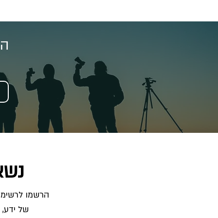
הצ
נשא
של ידע, 