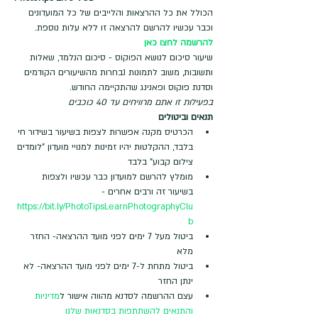
הכולל את כל ההרצאות והלייבים של כל המועדונים 
וכבר עכשיו להרשם להרצאה זו ללא עלות נוספת.
להרשמה לחצו כאן
שיעור סיכום לנושא הפוקוס - סיכום הנלמד, שאלות 
ותשובות, משוב לתמונות נבחרות מהשיעורים הקודמים 
וסדנת פוקוס ופאנינג שהתקיימה החודש.
בפעילות זו אתם מרוויחים עד 40 כוכבים
תנאים וביטולים
הכרטיס מקנה אפשרות לצפות בשיעור בשידור חי 
בלבד, ההקלטות יהיו זמינות למנויי מועדון "לומדים 
צילום קבוע" בלבד
מומלץ להרשם למועדון כבר עכשיו ולצפות 
בשיעור זה ורבים אחרים - 
https://bit.ly/PhotoTipsLearnPhotographyClu
b
ביטול מעל 7 ימים לפני מועד ההרצאה- החזר 
מלא
ביטול מתחת ל-7 ימים לפני מועד ההרצאה- לא 
ינתן החזר
עצם ההרשמה לסדנא מהווה אישור ל
מדיניות 
והתנאים להשתתפות בסדנאות שלנו