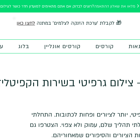
מלאו את שאלון ההתאמה
רוצים לבדוק אם אתם מתאימים למועדון חדר כושר לצילום?
לחצו כאן
🎁 לקבלת 'ערכת הזנקה לצלמים' במתנה
אות
קורסים
קורסים אונליין
בלוג
על
 צילום גרפיטי בשירות הקפיטלי
טי, יותר לציורים ופחות לכתובות. התחלתי
תי תהליך שלם, עמוק ולא צפוי. הצטרפו גם
ת הציורים והסיפורים שמאחוריהם.