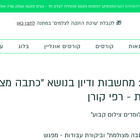
ורס
תפסיקו לפספס פוקוס ותתחילו לצלם חד - קורס פוקוס ועומק שדה אונלי
לחצו כאן
🎁 לקבלת 'ערכת הזנקה לצלמים' במתנה
אות
קורסים
קורסים אונליין
בלוג
על
: מחשבות ודיון בנושא "כתבה מצ
 - רפי קורן
בה מצולמת" וביקורת עבודות - מפגש