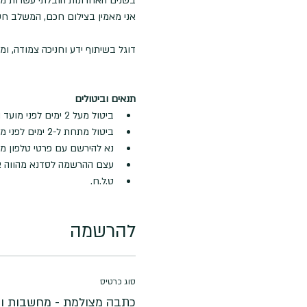
בשנים האחרונות הובלתי עשרות מס
אני מאמין בצילום חכם, המשלב חשיב
דוגל בשיתוף ידע וחניכה צמודה, ו
תנאים וביטולים
ביטול מעל 2 ימים לפני מועד ההרצאה- החזר מלא
ביטול מתחת ל-2 ימים לפני מועד ההרצאה- לא ינתן החזר
נא להירשם עם פרטי טלפון מעו
עצם ההרשמה לסדנא מהווה א
ט.ל.ח.
להרשמה
סוג כרטיס
כתבה מצולמת - מחשבות ודי