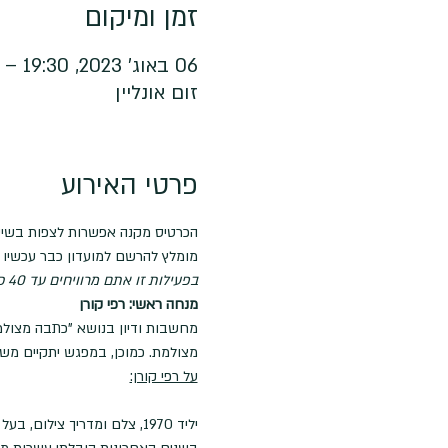
זמן ומיקום
06 באוג׳ 2023, 19:30 – 21:00
זום אונליין
פרטי האירוע
הכרטיס מקנה אפשרות לצפות בשיעור 
מומלץ להרשם למועדון כבר עכשיו ו
בפעילות זו אתם מרוויחים עד 40 כוכבים
מנחה ראשי: רפי קורן
מחשבות ודיון בנושא "כתבה מצולמת
מצולמת. כמוכן, במפגש יתקיים מש
על רפי קורן:
יליד 1970, צלם ומדריך צילום, בעל ניסיון רב בהדרכת קורסים, הרצאות וסדנאות בארץ ובעולם.