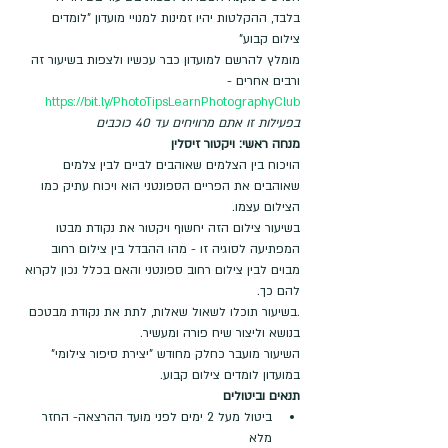
בלבד, ההקלטות יהיו זמינות למנויי מועדון "לומדים 
צילום קבוע"
מומלץ להרשם למועדון כבר עכשיו ולצפות בשיעור זה 
ורבים אחרים - 
https://bit.ly/PhotoTipsLearnPhotographyClub
בפעילות זו אתם מרוויחים עד 40 כוכבים
מנחה ראשי: ויקטור זיסלין
הויכוח בין הצלמים שאוהבים לביים לבין צלמים 
שאוהבים את הפריים הספונטני הוא ויכוח עתיק כמו 
הצילום עצמו. 
בשיעור צילום הזה יחשוף ויקטור את נקודת מבטו 
המפתיעה לסוגיה זו - מהו ההבדל בין צילום רחוב 
מבוים לבין צילום רחוב ספונטני והאם בכלל נכון לקרוא 
להם כך.
.בשיעור תוכלו לשאול שאלות, לתת את נקודת מבטכם 
בנושא וליצור שיח פורה ומעשיר.
השיעור מועבר כחלק מחודש "יצירת סיפור צילומי" 
במועדון לומדים צילום קבוע.
תנאים וביטולים
ביטול מעל 2 ימים לפני מועד ההרצאה- החזר 
מלא