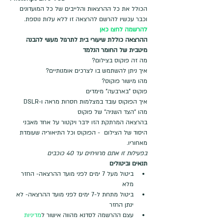
הכולל את כל ההרצאות והלייבים של כל המועדונים 
וכבר עכשיו להרשם להרצאה זו ללא עלות נוספת.
להרשמה לחצו כאן
ההרצאה כוללת שיעורי בית לתרגול מעשי להבנה 
מיטבית של החומר הנלמד
מה זה פוקוס בצילום?
איך ניתן להשתמש בו לצרכים אומנותיים?
מהו מישור פוקוס?
פוקוס "בארבעה" מימדים
איך הפוקוס עובד במצלמות חסרות מראה ו-DSLR
מהו "הצד השניה" של פוקוס
בהרצאה המרתקת הזו ידבר ויקטור על אחד מאבני 
היסוד של הצילום  - הפוקוס וכל התיאוריה שעומדת 
מאחוריו.
בפעילות זו אתם מרוויחים עד 40 כוכבים
תנאים וביטולים
ביטול מעל 7 ימים לפני מועד ההרצאה- החזר 
מלא
ביטול מתחת ל-7 ימים לפני מועד ההרצאה- לא 
ינתן החזר
עצם ההרשמה לסדנא מהווה אישור ל
מדיניות 