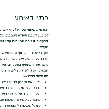
פרטי האירוע
הסדנא בשיתוף סטודיו גברא - בית 
למימוש הטבת מועדון הכוכבים שלנו
בפעילות זו אתם מרוויחים עד 330 כוכבים
תקציר
חוף פלמחים הוא חוף טבעי ופראי, 
ונדבר על קומפוזיציה ועקרונות ציל
עומק שדה ושימוש בפילטרים, צילום
הצטרפו אלינו לסדנת צילום מרתקת
מה נלמד בסדנא?
נרענן את הזכרון בנוגע לכללי
נדבר על משולש החשיפה (צמצם, תריס ו-ISO) ואיך כדאי ל
נעשה סקירה על פילטרים שימושיים בציל
נעבור על טכניקות ושיטות עבו
נתרגל טכניקות להקפאת תנוע