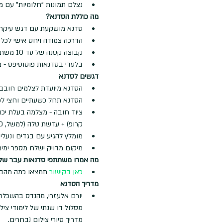
נצלם תמונות "חלומיות" עם מ
מה כוללת הסדנא?
סדנא מושקעת עם דגש עיקרי 
הדרכה צמודה ויחס אישי לכל
קבוצה קטנה של עד 10 משתתפים לשימור היחס האישי
בלעדי בסדנאות פוטוטיפס - 
דגשים לסדנא
הסדנא מיועדת לצלמים חובבים
הסדנא תחל כשעתיים וחצי לפ
קרופ) + עדשת טלה (למשל, 70-200) לצילום פרטים, חצובה + פילטר ND
מומלץ להגיע עם בגדים ונעלי 
מיקום מדויק ישלח מספר ימים
מה אמרו משתתפי סדנאות עבר שלנ
כאן בקישור
 תמצאו כמה מהבי
מדריך הסדנא
יורם אלעזרי, מהנדס בהשכלתו
מסלול דו שנתי של לימודי ציל
מדריך סיורי צילום נבחרים.