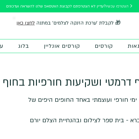
הצטרפו עכשיו
עדיין לא הצטרפתם לקבוצת הווטסאפ שלנו להשראה ועדכונים?
לחצו כאן
🎁 לקבלת 'ערכת הזנקה לצלמים' במתנה
אות
קורסים
קורסים אונליין
בלוג
על
ף דרמטי ושקיעות חורפיות בחוף
 ימי חורפי ועוצמתי באחד החופים היפים של
רא - בית ספר לצילום ובהנחיית הצלם יורם