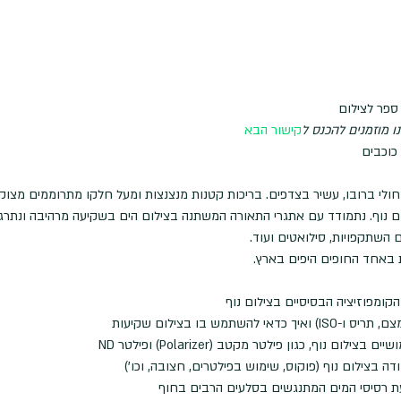
ספר לצילום
 מוזמנים להכנס ל
קישור הבא
חולי ברובו, עשיר בצדפים. בריכות קטנות מנצנצות ומעל חלקו מתרוממים מצוקי
ום נוף. נתמודד עם אתגרי התאורה המשתנה בצילום הים בשקיעה מרהיבה ונתרגל 
 השתקפויות, סילואטים ועוד.
 באחד החופים היפים בארץ.
 הקומפוזיציה הבסיסיים בצילום נוף
השתמש בו בצילום שקיעות
ום נוף, כגון פילטר מקטב (Polarizer) ופילטר ND
דה בצילום נוף (פוקוס, שימוש בפילטרים, חצובה, וכו')
ת רסיסי המים המתנגשים בסלעים הרבים בחוף