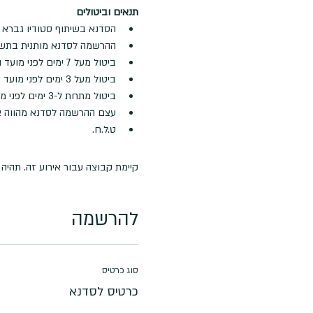
תנאים וביטולים
הסדנא בשיתוף סטודיו גברא -
ההרשמה לסדנא מותנית בתש
ביטול מעל 7 ימים לפני מועד הסדנא - החזר מלא בקיזוז דמי רישום ע"ס 50 ש"ח
ביטול מעל 3 ימים לפני מועד הסדנא - החזר של 50% מעלות הסדנא
ביטול מתחת ל-3 ימים לפני מועד הסדנא - לא ינתן החזר
עצם ההרשמה לסדנא מהווה א
ט.ל.ח.
קיימת קבוצה עבור אירוע זה. תהי
להרשמה
סוג כרטיס
כרטיס לסדנא