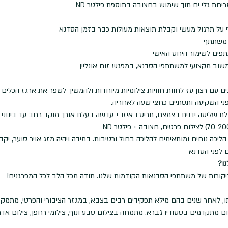
ריחת גלי ים תוך שימוש בחצובה בתוספת פילטר ND
על תרגול מעשי וקבלת תוצאות מעולות כבר בזמן הסדנא
 משתתף 
משוב מקצועי למשתתפי הסדנא, במפגש זום אונליין
 עם רצון עז לחוות חוויות צילומיות מיוחדות ולהמשיך לשפר את ארגז הכלים 
ני השקיעה ותסתיים כחצי שעה לאחריה.
הליכה נוחים ומותאימים להליכה בחול ורטיבות. במידה ויהיה מזג אויר סוער, יקב
 לפני הסדנא
ו?
קורות של משתתפי הסדנאות הקודמות שלנו. תודה מכל הלב לכל המפרגנים!
, לאחר שנים בהם מילא תפקידים רבים בצבא, במגזר הציבורי והפרטי, מתמקד 
ום מתקדמים בסטודיו גברא. מתמחה בצילום טבע ונוף, צילומי רחפן, צילום אדריכ