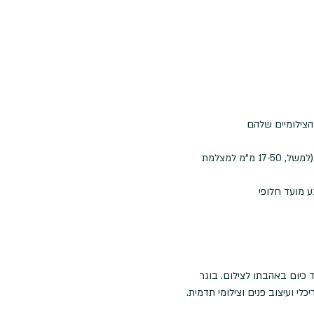
הצילומיים שלהם
ציוד חובה - מצלמה בעלת יכולת שליטה ידנית בצמצם, תריס ו-איזו + עדשה בעלת אורך מוקד רחב עד בינוני (למשל, 17-50 מ"מ למצלמת 
ע מועד חלופי
כיום באהבתו לצילום. בוגר 
לי ועיצוב פנים וצילומי תדמית. 