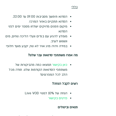
כללי
הסדנא תימשך מסביבות 19:00 עד 22:00.
הסדנא תתקיים באזור המרכז.
מיקום וזמנים מדויקים ישלחו מספר ימים לפני
הסדנא
מומלץ להגיע עם בגדים ונעלי הליכה נוחים, מים
ונשנוש לערב.
במידה ויהיה מזג אויר לא נוח, יקבע מועד חלופי
מה אמרו משתתפי סדנאות עבר שלנו?
כאן בקישור
תמצאו כמה מהביקורות של
משתתפי הסדנאות הקודמות שלנו. תודה מכל
הלב לכל המפרגנים!
רוצים לקבל הנחה?
הנחה של 10% למנויי Live VOD
פרטים בקישור
תנאים וביטולים