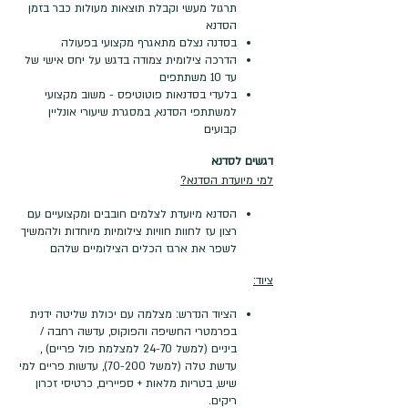
תרגול מעשי וקבלת תוצאות מעולות כבר בזמן
הסדנא
בסדנה נצלם מתאגרף מקצועי בפעולה
הדרכה צילומית צמודה בדגש על יחס אישי של
עד 10 משתתפים
בלעדי בסדנאות פוטוטיפס - משוב מקצועי
למשתתפי הסדנא, במסגרת שיעורי אונליין
קבועים
דגשים לסדנא
למי מיועדת הסדנא?
הסדנא מיועדת לצלמים חובבים ומקצועיים עם
רצון עז לחוות חוויות צילומיות מיוחדות ולהמשיך
לשפר את ארגז הכלים הצילומיים שלהם
ציוד:
הציוד הנדרש: מצלמה עם יכולת שליטה ידנית
בפרמטרי החשיפה והפוקוס, עדשה רחבה /
ביניים (למשל 24-70 למצלמת פול פריים) ,
עדשת טלה (למשל 70-200), עדשות פריים למי
שיש, בטריות מלאות + ספיירים, כרטיסי זכרון
ריקים.