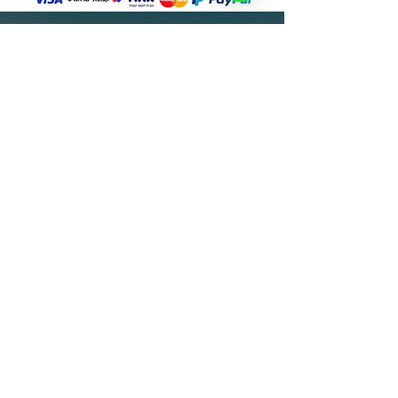
הצטרפו לקבוצת הוואטסאפ
להשראה ועדכונים
<< הצטרפו עכשיו
נשארים בפוקוס על מה שחשוב 
🎯
הרשמו לרשימת התפוצה והצטרפו לאלפי 
צלמים שמקבלים מאיתנו בכל שבוע מנה 
מדויקת של ידע, השראה ועדכונים על 
פעילויות, הרצאות ומאמרים חדשים - 
ישירות למייל