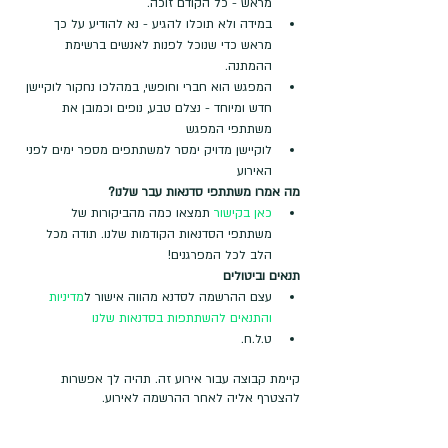
מראש - כל הקודם זוכה.
במידה ולא תוכלו להגיע - נא להודיע על כך 
מראש כדי שנוכל לפנות לאנשים ברשימת 
ההמתנה.
המפגש הוא חברי וחופשי, במהלכו נחקור לוקיישן 
חדש ומיוחד - נצלם טבע, נופים וכמובן את 
משתתפי המפגש
לוקיישן מדויק ימסר למשתתפים מספר ימים לפני 
האירוע
מה אמרו משתתפי סדנאות עבר שלנו?
כאן בקישור
 תמצאו כמה מהביקורות של 
משתתפי הסדנאות הקודמות שלנו. תודה מכל 
הלב לכל המפרגנים!
תנאים וביטולים
עצם ההרשמה לסדנא מהווה אישור ל
מדיניות 
והתנאים להשתתפות בסדנאות שלנו
ט.ל.ח.
קיימת קבוצה עבור אירוע זה. תהיה לך אפשרות
להצטרף אליה לאחר ההרשמה לאירוע.