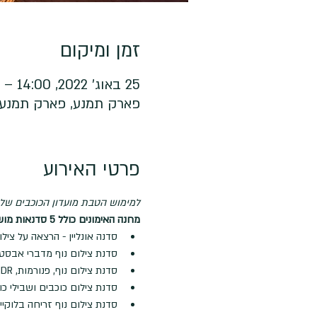
זמן ומיקום
25 באוג׳ 2022, 14:00 – 26 באוג׳ 2022, 9:30
פארק תמנע, פארק תמנע, srael
פרטי האירוע
למימוש הטבת מועדון הכוכבים שלנו
מחנה האימונים כולל 5 סדנאות מושקעות:
סדנה אונליין - הרצאה על צילום נופים, פנורמות, HDR, כ
סדנת צילום נוף מדברי אבסט
סדנת צילום נוף, פנורמות, HDR וחוויות מדבריות בשקיעה
סדנת צילום כוכבים ושבילי כו
סדנת צילום נוף זריחה בלוקיי