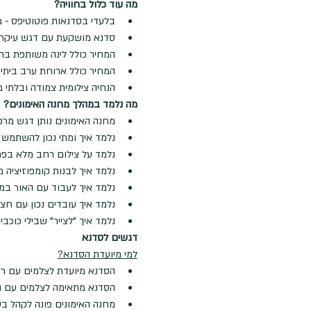
מה עוד כלול בחוויה?
בלעדי בסדנאות פוטוטיפס - מ
סדנא מושקעת עם דגש עיקרי 
המחיר כולל לינה משותפת בחא
המחיר כולל ארוחת ערב בית
הנחיה צילומית צמודה ובלתי מתפש
מה נלמד במהלך מחנה האימונים?
מחנה האימונים נותן דגש מרכז
נלמד איך ומתי נכון להשתמש
נלמד על צילום רחב מלא בפרט
נלמד איך לבנות קומפוזיציה מ
נלמד איך לעבוד עם האור במה
נלמד איך עובדים נכון עם חצ
נלמד איך "לצייר" שבילי כוכב
דגשים לסדנא
למי מיועדת הסדנא?
הסדנא מיועדת לצלמים עם רצו
הסדנא מתאימה לצלמים עם הב
מחנה האימונים פונה לקהל ב