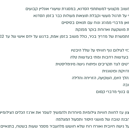
שוב מקצועי למשתתפי הסדנא, במסגרת שיעורי אונליין קבועים
על תרגול מעשי וקבלת תוצאות מעולות כבר בזמן הסדנא
ן מדברי ממוזג ונוח עם תנאים בסיסיים
ית מושקעת וארוחת בוקר מפנקת
רת של מדריך בכיר, כולל משוב בזמן אמת, בדגש על יחס אישי של עד 12 משתתפים למדריך
י לצילום נוף חוויתי על שלל היבטיו
 בעדשות רחבות ומתי בעדשות טלה
ים לצד תקריבים ופיתוח גישה מינימליסטית
דויקת ופוטוגנית
לך היום, השקיעה, הזריחה והלילה
ובה 
ים בנוף מדברי קסום
ן עז לחוות חוויות צילומיות מיוחדות ולהמשיך לשפר את ארגז הכלים הצילומי
נה טובה של מושגי היסוד ותפעול המצלמה
על גישה חיובית ואורח רוח שלא חושש מלהעביר מספר שעות בשטח, בתנאיים ל