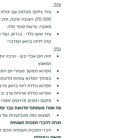
ציוד:
70-200), חצובה יציבה,
מאקרו, עדשת סופר טלה.
ציוד אישי כללי - בגדים, נעל
קלה ללינה בחאן המדברי
כללי
יהיה חם אבל יבש - הרבה יות
המאמץ
הסדנא תימשך מצהרי יום חמי
במהלך הסדנא צפויות הליכות 
הסדנא כוללת לינה בחאן מדב
הסדנא כוללת ארוחת ערב ובו
מיקום וזמנים מדויקים ימסרו 
מה אמרו משתתפי סדנאות עבר שלנ
 תמצאו כמה מהביקורות של משתתפי הסדנאות הקודמות שלנו. תודה מכל הלב לכל המפרגנים!
הנחה לחברי התכנית השנתית
חברי התכנית השנתית זוכים להנחה של 0%
תנאים וביטולים