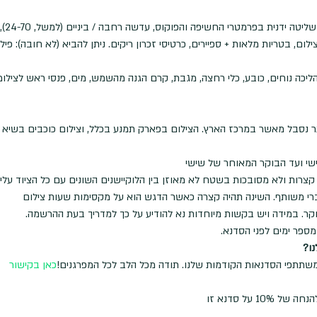
ציוד 
 תיק צילום, בטריות מלאות + ספיירים, כרטיסי זכרון ריקים. ניתן להביא (לא חובה)
י הליכה נוחים, כובע, כלי רחצה, מגבת, קרם הגנה מהשמש, מים, פנסי ראש לצילו
ר נסבל מאשר במרכז הארץ. הצילום בפארק תמנע בכלל, וצילום כוכבים בשיא ה
שי ועד הבוקר המאוחר של שישי
קצרות ולא מסובכות בשטח לא מאוזן בין הלוקיישנים השונים עם כל הציוד עלינ
רי משותף. השינה תהיה קצרה כאשר הדגש הוא על מקסימות שעות צילום
קר. במידה ויש בקשות מיוחדות נא להודיע על כך למדריך בעת ההרשמה.
מספר ימים לפני הסדנא.
ו?
כאן בקישור
1 על סדנא זו