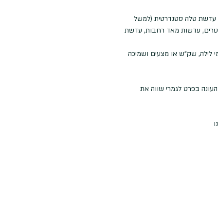
צילום: מצלמה עם יכולת שליטה ידנית בפרמטרי החשיפה והפוקוס, עדשה רחבה / ביניים (למשל, 24-70), עדשת טלה סטנדרטית (למשל 
: פילטרים, עדשות מאד רחבות, עדשת 
מי לילה, שק"ש או מצעים ושמיכה 
עונה בפרט לגמרי שווה את 
ו