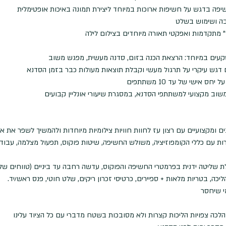
פה בדגש על חשיפות ארוכות במיוחד ליצירת תמונה באיכות אופטימלית
בה ושימוש בשלט
" מתקדמות ואפקטי תאורה מיוחדים בצילום לילה
גש עיקרי על תרגול מעשי וקבלת תוצאות מעולות כבר בזמן הסדנא
 אישי של עד 10 משתתפים
שוב מקצועי למשתתפי הסדנא, במסגרת שיעורי אונליין קבועים
 ומקצועיים עם רצון עז לחוות חוויות צילומיות מיוחדות ולהמשיך לשפר את א
רות עם כללי הקומפוזיציה, משולש החשיפה, שיטות פוקוס, תפעול מצלמה, עבודה
ליכה, בטריות מלאות + ספיירים, כרטיסי זכרון ריקים, שלט חוטי, פנס ראש/יד.
י שיחסר