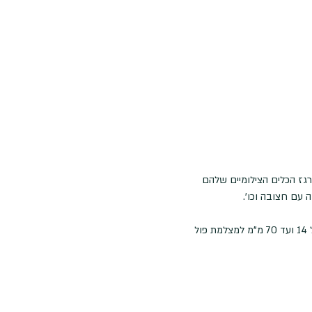
רגז הכלים הצילומיים שלהם
 עם חצובה וכו'.
הציוד הנדרש: מצלמה עם יכולת שליטה ידנית בפרמטרי החשיפה והפוקוס, עדשה רחבה עד ביניים (טווחים של 14 ועד 70 מ"מ למצלמת פול 