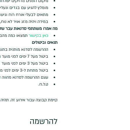
מיקום וזמנים מדויקים ישלחו
מומלץ להגיע עם בגדים ונעלי 
מתאים לבעלי אורח רוח וגישה
במידה ויהיה מזג אויר לא נוח,
מה אמרו משתתפי סדנאות עבר שלנ
כאן בקישור
 תמצאו כמה מהבי
תנאים וביטולים
ההרשמה לסדנא מותנית בתש
ביטול מעל 7 ימים לפני מועד הסדנא - החזר מלא בקיזוז דמי רישום ע"ס 50 ש"ח
ביטול מעל 3 ימים לפני מועד הסדנא - החזר של 50% מעלות הסדנא
ביטול מתחת ל-3 ימים לפני מועד הסדנא - לא ינתן החזר
עצם ההרשמה לסדנא מהווה א
ט.ל.ח.
קיימת קבוצה עבור אירוע זה. תהי
להרשמה