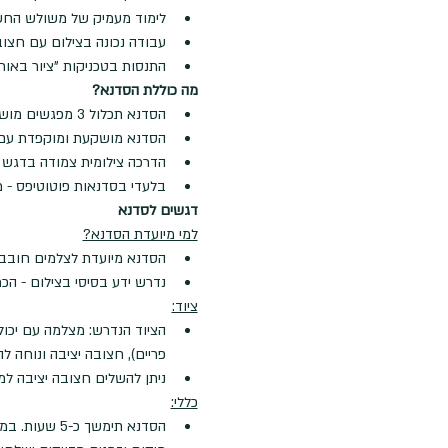
לימוד מעמיק של משולש החשי
עבודה נכונה בצילום עם חצו
התנסות בטכניקות "ציור באור
מה כוללת הסדנא?
הסדנא תכלול 3 מפגשים מושקעים במיוחד: הרצאת הכנה בזום, סדנה מעשית, מפגש משוב
הסדנא מושקעת ומוקפדת עם ד
הדרכה צילומית צמודה בדגש על יחס
בלעדי בסדנאות פוטוטיפס - מ
דגשים לסדנא
למי מיועדת הסדנא?
הסדנא מיועדת לצלמים חובבים
נדרש ידע בסיסי בצילום - הכ
ציוד:
פריים), חצובה יציבה ונוחה לה
ניתן להשלים חצובה יציבה למ
כללי:
הסדנא תימשך כ-5 שעות. במהלכה צפויות הליכות קצרות ולא מסובכות בשטח מדברי עם כל הציוד עלינו