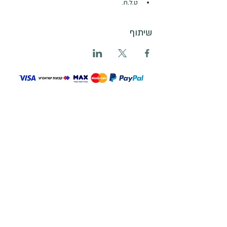
ט.ל.ח.
שיתוף