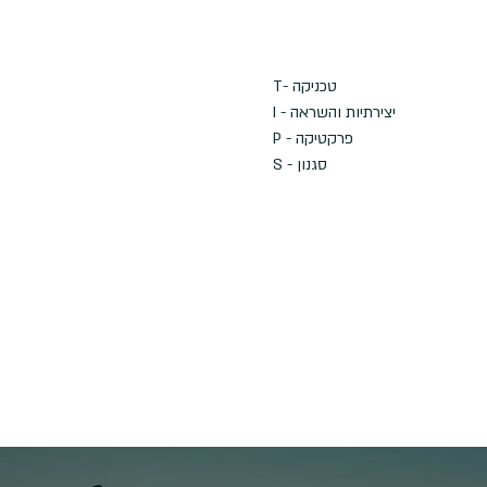
T- טכניקה
I - יצירתיות והשראה
P - פרקטיקה
S - סגנון