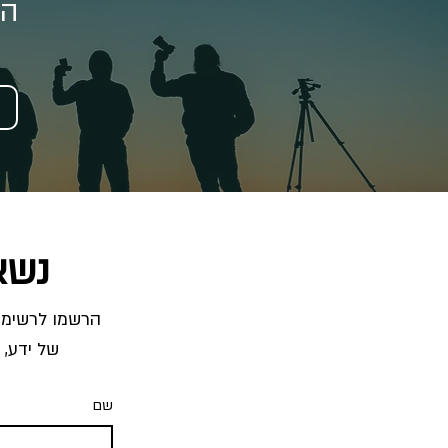
הצ
נשא
של ידע, 
שם