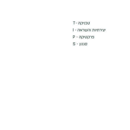
T- טכניקה
I - יצירתיות והשראה
P - פרקטיקה
S - סגנון