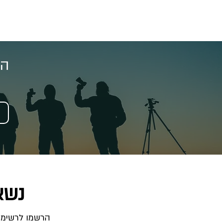
הצ
נשא