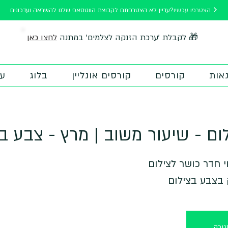
הצטרפו עכשיו
עדיין לא הצטרפתם לקבוצת הווטסאפ שלנו להשראה ועדכונים?
לחצו כאן
🎁 לקבלת 'ערכת הזנקה לצלמים' במתנה
אות
קורסים
קורסים אונליין
בלוג
על
ום - שיעור משוב | מרץ - צבע ב
 בצבע בצילום
ורה