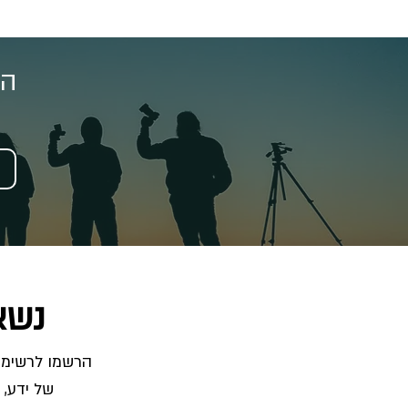
הצ
נשא
של ידע, 