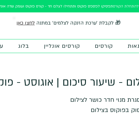
ורס
תפסיקו לפספס פוקוס ותתחילו לצלם חד - קורס פוקוס ועומק שדה אונלי
לחצו כאן
🎁 לקבלת 'ערכת הזנקה לצלמים' במתנה
אות
קורסים
קורסים אונליין
בלוג
על
ם - שיעור סיכום | אוגוסט - פוק
וק בפוקוס בצילום