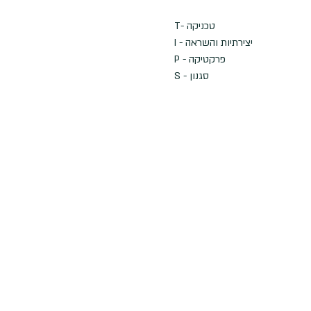
T- טכניקה
I - יצירתיות והשראה
P - פרקטיקה
S - סגנון