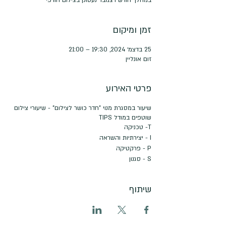
זמן ומיקום
25 בדצמ׳ 2024, 19:30 – 21:00
זום אונליין
פרטי האירוע
שיעור במסגרת מנוי "חדר כושר לצילום" - שיעורי צילום
שוטפים במודל TIPS
T- טכניקה
I - יצירתיות והשראה
P - פרקטיקה
S - סגנון
שיתוף