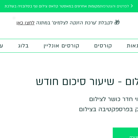
לפרטים והצטרפות
מקומות אחרונים במאסטר קלאס צילום נוף בסלובניה בשלכת
לחצו כאן
🎁 לקבלת 'ערכת הזנקה לצלמים' במתנה
אות
קורסים
קורסים אונליין
בלוג
על
ום - שיעור סיכום חודש
ק בפרספקטיבה בצילום
ורה