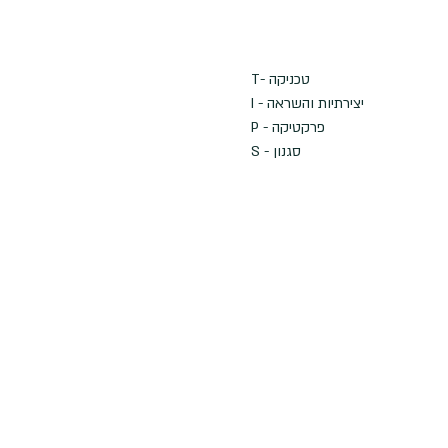
T- טכניקה
I - יצירתיות והשראה
P - פרקטיקה
S - סגנון