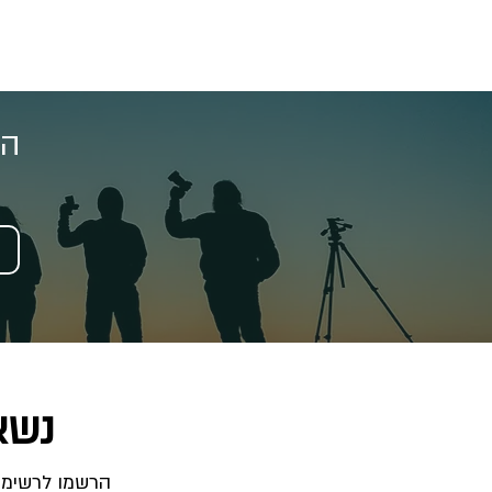
הצ
נשא