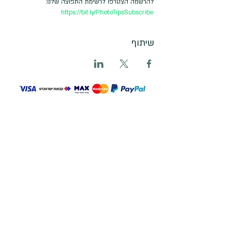
להרשמה הצטרפו לרשימת התפוצה שלנו:

https://bit.ly/PhotoTipsSubscribe
שיתוף