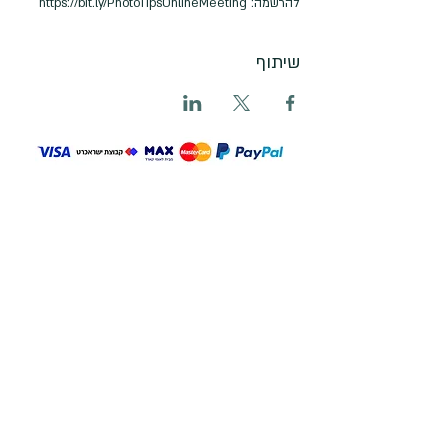
להרשמה: https://bit.ly/PhotoTipsOnlineMeeting
שיתוף