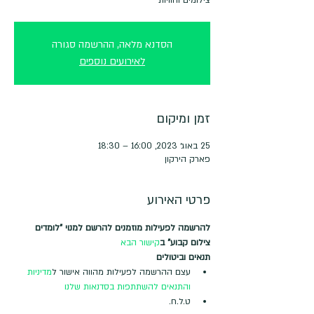
הסדנא מלאה, ההרשמה סגורה
לאירועים נוספים
זמן ומיקום
25 באוג׳ 2023, 16:00 – 18:30
פארק הירקון
פרטי האירוע
להרשמה לפעילות מוזמנים להרשם למנוי "לומדים 
צילום קבוע" ב
קישור הבא
תנאים וביטולים
עצם ההרשמה לפעילות מהווה אישור ל
מדיניות 
והתנאים להשתתפות בסדנאות שלנו
ט.ל.ח.