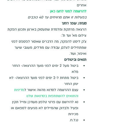
אחרים 
להרשמה למנוי לחצו כאן
בפעילות זו אתם מרוויחים עד 40 כוכבים
מנחה: עופר רוזנר 
הרצאה מרתקת ומלמדת שתעסוק בארגון ותכנון הפקת 
צילום מא' ועד ת': 
צ'ק ליסט להפקה, מה הדברים שאסור לפספס לפני 
שמתחילים לצלם, עבודה עם מודלים, מעצבי שיער 
ואיפור, ועוד.
תנאים וביטולים
ביטול מעל 2 ימים לפני מועד ההרצאה- החזר 
מלא
ביטול מתחת ל-2 ימים לפני מועד ההרצאה- לא 
ינתן החזר
עצם ההרשמה לסדנא מהווה אישור ל
מדיניות 
והתנאים להשתתפות בסדנאות שלנו
נא להירשם עם פרטי טלפון מעודכן ומייל תקין 
ופעיל ולבדוק שהמיילים לא מגיעים לספאם או 
מכירות
ט.ל.ח.