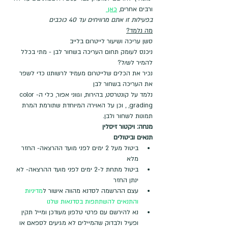
ורבים אחרים, 
כאן 
בפעילות זו אתם מרוויחים עד 40 כוכבים
מה נלמד?
סשן עריכה ושיעור לייטרום בלייב
ניכנס לעומק תחום העריכה בשחור לבן - מתי בכלל 
להמיר לש/ל?
נכיר את הכלים שלייטרום מעמיד לרשותנו כדי לשפר 
את העריכה בשחור לבן
נלמד על קונטרסט, בהירות, וגווני אפור, כלי ה-color 
grading, , וכן על האוירה המיוחדת שתורמת המרת 
תמונות לשחור ולבן. 
מנחה: ויקטור זיסלין 
תנאים וביטולים
ביטול מעל 2 ימים לפני מועד ההרצאה- החזר 
מלא
ביטול מתחת ל-2 ימים לפני מועד ההרצאה- לא 
ינתן החזר
עצם ההרשמה לסדנא מהווה אישור ל
מדיניות 
והתנאים להשתתפות בסדנאות שלנו
נא להירשם עם פרטי טלפון מעודכן ומייל תקין 
ופעיל ולבדוק שהמיילים לא מגיעים לספאם או 