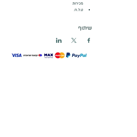
מכירות
ט.ל.ח.
שיתוף