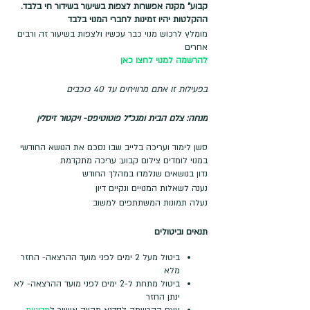
קבוע" מקנה אפשרות לצפות בשיעור בשידור חי בלבד.
ההקלטות יהיו זמינות לחברי המנוי בלבד
מומלץ לרכוש מנוי כבר עכשיו ולצפות בשיעור זה ורבים
אחרים
להרשמה למנוי לחצו כאן
בפעילות זו אתם מרוויחים עד 40 כוכבים
מנחה: צלם הבית ומנכ"ל פוטוטיפס- ויקטור זיסלין
סשן לימוד ועריכה בלייב שבו נסכם את הנושא החודשי
במנוי לומדים צילום קבוע: עריכה מתקדמת
נדון בנושאים שנלמדו במהלך החודש
נענה לשאלות המנויים ונקיים דיון
נעלה תמונות המשתתפים למשוב
תנאים וביטולים
ביטול מעל 2 ימים לפני מועד ההרצאה- החזר
מלא
ביטול מתחת ל-2 ימים לפני מועד ההרצאה- לא
ינתן החזר
עצם ההרשמה לסדנא מהווה אישור ל
מדיניות