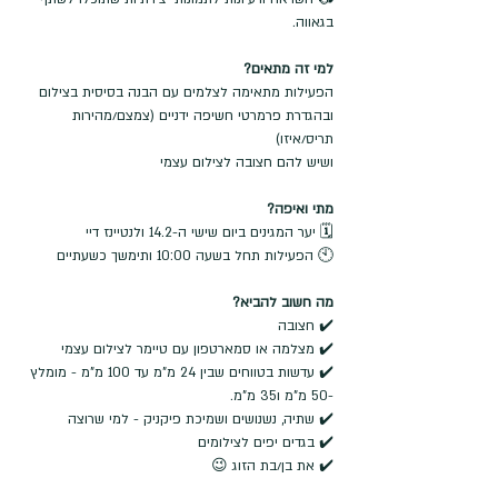
בגאווה.
למי זה מתאים?
הפעילות מתאימה לצלמים עם הבנה בסיסית בצילום 
ובהגדרת פרמרטי חשיפה ידניים (צמצם/מהירות 
תריס/איזו) 
ושיש להם חצובה לצילום עצמי
מתי ואיפה?
🗓️ יער המגינים ביום שישי ה-14.2 ולנטיינז דיי
🕙 הפעילות תחל בשעה 10:00 ותימשך כשעתיים 
מה חשוב להביא?
✔️ חצובה
✔️ מצלמה או סמארטפון עם טיימר לצילום עצמי
✔️ עדשות בטווחים שבין 24 מ"מ עד 100 מ"מ - מומלץ 
-50 מ"מ ו35 מ"מ.
✔️ שתיה, נשנושים ושמיכת פיקניק - למי שרוצה
✔️ בגדים יפים לצילומים
✔️ את בן/בת הזוג 😉