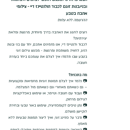
ובני/בנות זוגם לכבוד הולנטיינז דיי - צילומי 
אהבה בטבע
ההרשמה ללא עלות!
רוצים לחגוג את האהבה בדרך מיוחדת, מרגשת ומלאת 
יצירתיות?
לכבוד ולנטיינז דיי, אנו מזמינים אתכם, יחד עם בני ובנות 
הזוג, לחוויה משותפת ומרגשת - מפגש צילום זוגי 
בטבע שבו תלמדו איך לצלם את עצמכם ביחד בעזרת 
חצובה. 
מה בתכנית?
📷 נלמד איך לצלם תמונות זוגיות מחמיאות ומקצועיות 
– גם כשאתם מאחורי וגם כשאתם מול המצלמה.
📷 נעבוד עם חצובה וטיימר, או שימוש באפליקציות 
לצילום מרחוק.
📷 נתן טיפים לקומפוזיציה, שימוש באור טבעי ובחירת 
לוקיישן מושלם.
📷 נדבר על פוזינג זוגי, ואיך ליצור תמונות טבעיות ללא 
מאמץ.
📷 השראה ורעיונות לתמונות יצירתיות שתוכלו לשתף 