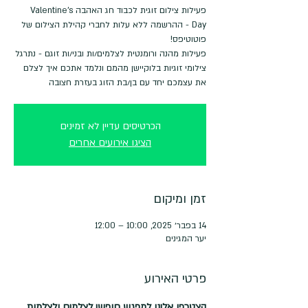
פעילות צילום זוגית לכבוד חג האהבה Valentine's
Day - ההרשמה ללא עלות לחברי קהילת הצילום של
פעילות מהנה ורומנטית לצלמים/ות ובני/ות זוגם - נתרגל
צילומי זוגיות בלוקיישן מהמם ונלמד אתכם איך לצלם
את עצמכם יחד עם בן/בת הזוג בעזרת חצובה
הכרטיסים עדיין לא זמינים
הציגו אירועים אחרים
זמן ומיקום
14 בפבר׳ 2025, 10:00 – 12:00
יער המגינים
פרטי האירוע
הצטרפו אלינו למפגש חופשי לצלמים ולצלמות 