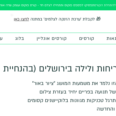
ורס
תפסיקו לפספס פוקוס ותתחילו לצלם חד - קורס פוקוס ועומק שדה אונלי
לחצו כאן
🎁 לקבלת 'ערכת הזנקה לצלמים' במתנה
אות
קורסים
קורסים אונליין
בלוג
על
חות ולילה בירושלים (בהנחיית וי
זו נלמד את משמעות המושג "ציור באור"
 של תנועה בפריים יחיד בעזרת צילום
רגל טכניקות מגוונות בלוקיישנים קסומים
 והחדשה