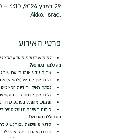
29 במרץ 2024, 6:30 – 10:00 GMT‎+3‎
Akko, Israel
פרטי האירוע
למימוש הטבת מועדון הכוכבים
מה נלמד בסדנא?
צילום טבע אומנותי עם אור טב
נלמד איך לחפש (ולמצוא) אובי
נפתח ראיה ייחודיות המאפיינו
נלמד איך לבנות פריים וקומ
שימוש מושכל בעומק שדה, פוק
פיתוח חשיבה מינימליסטית לי
מה כוללת הסדנא?
סדנא מושקעת עם דגש עיקרי 
הדרכה צמודה ויחס אישי לכל 