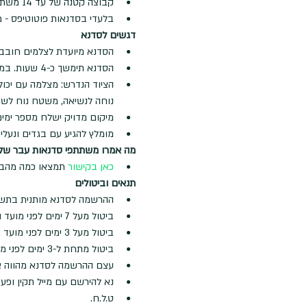
קבוצה קטנה של עד 14 משתתפים ושני מדריכי צילום בכירים לשימור היחס האישי
בלעדי בסדנאות פוטוטיפס - 
דגשים לסדנא
הסדנא מיועדת לצלמים חובבים
הסדנא תימשך כ-4 שעות. במהלכה צפויות הליכות קצרות ופשוטות בשטח הפתוח בין הלוקיישנים עם כל הציוד עלינו
הציוד הנדרש: מצלמה עם יכול
נוחה לנשיאה, משטח נוח לשכ
מיקום מדויק ישלח מספר ימים
מומלץ להגיע עם בגדים ונעלי 
מה אמרו משתתפי סדנאות עבר שלנ
כאן בקישור
 תמצאו כמה מהבי
תנאים וביטולים
ההרשמה לסדנא מותנית בתש
ביטול מעל 7 ימים לפני מועד הסדנא - החזר מלא בקיזוז דמי רישום ע"ס 50 ש"ח
ביטול מעל 3 ימים לפני מועד הסדנא - החזר של 50% מעלות הסדנא
ביטול מתחת ל-3 ימים לפני מועד הסדנא - לא ינתן החזר
עצם ההרשמה לסדנא מהווה א
נא להירשם עם מייל תקין ופע
ט.ל.ח.