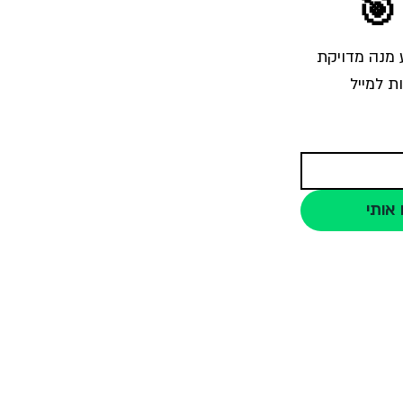
🎯
הרשמו לרשימת התפוצה והצטרפו לאלפי צלמים שמקבלים מאיתנו בכל שבוע מנה מדויקת 
ת למייל
 אותי