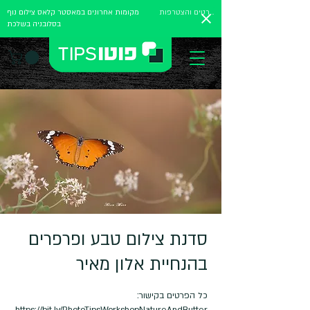
לפרטים והצטרפות
מקומות אחרונים במאסטר קלאס צילום נוף
בסלובניה בשלכת
סדנת צילום טבע ופרפרים
בהנחיית אלון מאיר
https://bit.ly/PhotoTipsWorkshopNatureAndButter