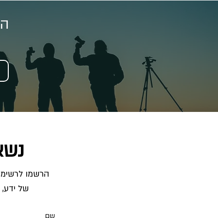
הצ
נשא
של ידע, 
שם