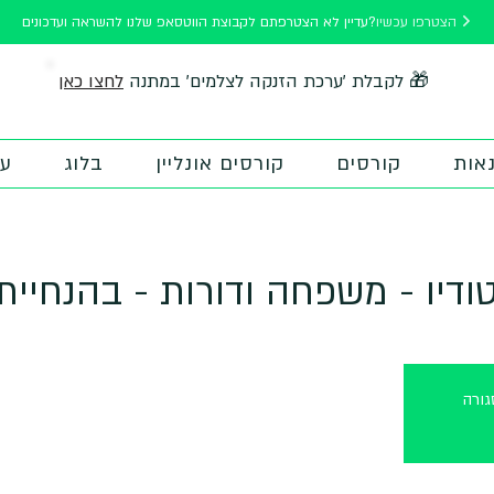
הצטרפו עכשיו
עדיין לא הצטרפתם לקבוצת הווטסאפ שלנו להשראה ועדכונים?
לחצו כאן
🎁 לקבלת 'ערכת הזנקה לצלמים' במתנה
אות
קורסים
קורסים אונליין
בלוג
על
דיו - משפחה ודורות - בהנחיית 
ורה