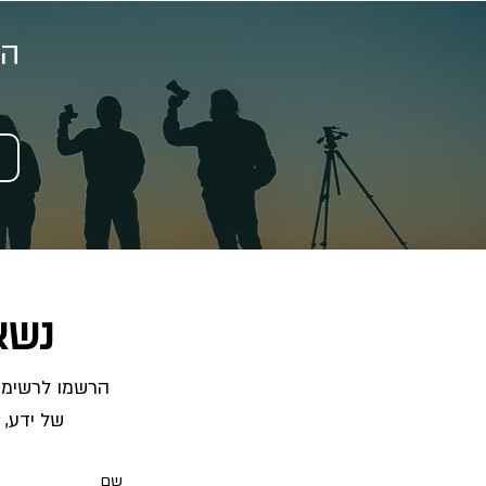
הצ
נשא
של ידע, 
שם