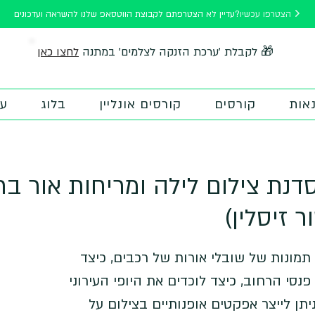
הצטרפו עכשיו
עדיין לא הצטרפתם לקבוצת הווטסאפ שלנו להשראה ועדכונים?
לחצו כאן
🎁 לקבלת 'ערכת הזנקה לצלמים' במתנה
אות
קורסים
קורסים אונליין
בלוג
על
SOLD O) סדנת צילום לילה ומריחות אור 
ר זיסלין)
 תמונות של שובלי אורות של רכבים, כיצד
פנסי הרחוב, כיצד לוכדים את היופי העירוני
תן לייצר אפקטים אופנותיים בצילום על