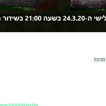
vents/226001025264956/