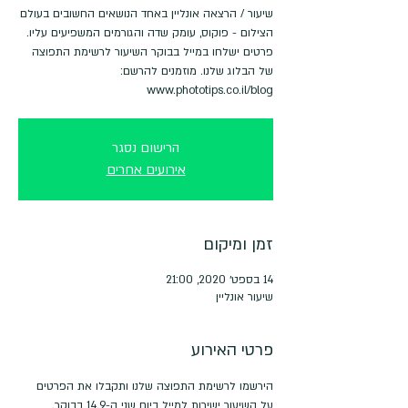
שיעור / הרצאה אונליין באחד הנושאים החשובים בעולם
פרטים ישלחו במייל בבוקר השיעור לרשימת התפוצה
www.phototips.co.il/blog
הרישום נסגר
אירועים אחרים
זמן ומיקום
14 בספט׳ 2020, 21:00
שיעור אונליין
פרטי האירוע
הירשמו לרשימת התפוצה שלנו ותקבלו את הפרטים 
על השיעור ישירות למייל ביום שני ה-14.9 בבוקר.