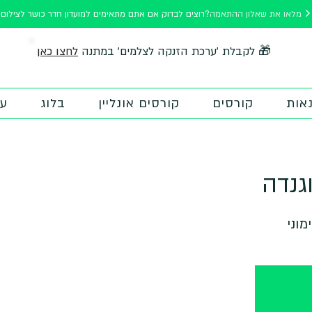
מלאו את שאלון ההתאמה
רוצים לבדוק אם אתם מתאימים למועדון חדר כושר לצילום?
לחצו כאן
🎁 לקבלת 'ערכת הזנקה לצלמים' במתנה
אות
קורסים
קורסים אונליין
בלוג
על
גנדה
וני