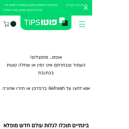
להתחלת הקורס
תפסיקו לפספס פוקוס ותתחילו לצלם חד -
קורס פוקוס ועומק שדה אונליין
אופס... מתנצלים!
העמוד שבחרתם אינו זמין או שחלה טעות
בכתובת
אנא לחצו על Refresh בדפדפן או חזרו אחורה
בינתיים תוכלו לגלות עולם חדש מופלא