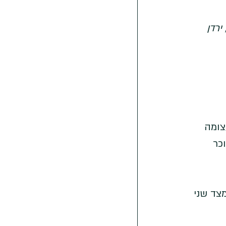
ירדן
צומה 
כר 
צד שני 