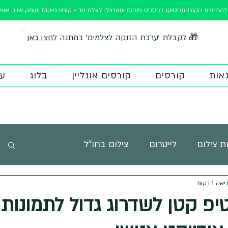
ורס
תפסיקו לפספס פוקוס ותתחילו לצלם חד - קורס פוקוס ועומק שדה אונלי
לחצו כאן
🎁 לקבלת 'ערכת הזנקה לצלמים' במתנה
אות
קורסים
קורסים אונליין
בלוג
על
ת צילום
לייטרום
צילום בחו"ל
 1 דקות
 פוטוטיפס
השראה
חדר כושר לצילום
טיפ קטן לשדרוג גדול לתמונות