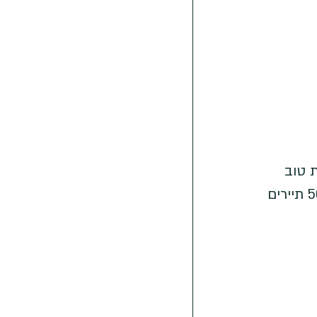
 טוב 
ביחד, מייצרות קונטקסט אחיד ומשתלבות היטב עם הנוף יעבדו נהדר. קבוצה של 50 תיירים 