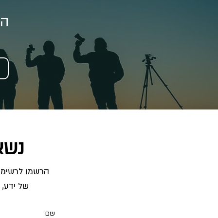
הצ
נשא
של ידע, 
שם