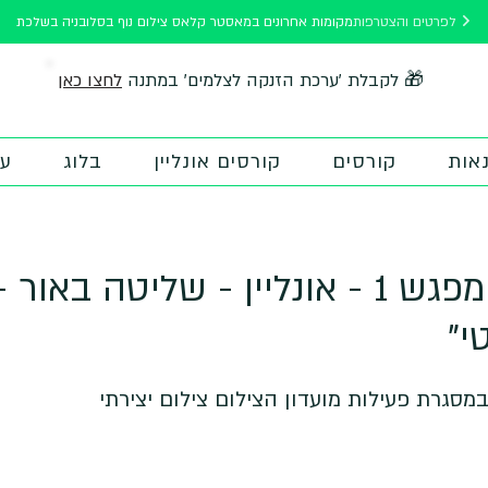
לפרטים והצטרפות
מקומות אחרונים במאסטר קלאס צילום נוף בסלובניה בשלכת
לחצו כאן
🎁 לקבלת 'ערכת הזנקה לצלמים' במתנה
אות
קורסים
קורסים אונליין
בלוג
על
מועדון מוצני - מפגש 1 - אונליין - שליטה
י"
מסגרת פעילות מועדון הצילום צילום יצירתי