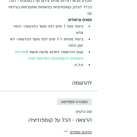
סקירת מבוא לצילום נופים, צילום נוף כקונספט - למה 
בכלל לצלם, קומפוזיציות קלאסיות ומתקדמות בצילומי 
נוף.
תנאים וביטולים
ביטול מעל 7 ימים לפני מועד ההרצאה- החזר 
מלא
ביטול מתחת ל-7 ימים לפני מועד ההרצאה- לא 
ינתן החזר
עצם ההרשמה לסדנא מהווה אישור ל
מדיניות 
והתנאים להשתתפות בסדנאות שלנו
ט.ל.ח.
להרשמה
המכירה הסתיימה
סוג כרטיס
הרצאה - הכל על קומפוזיציה
פרטים נוספים